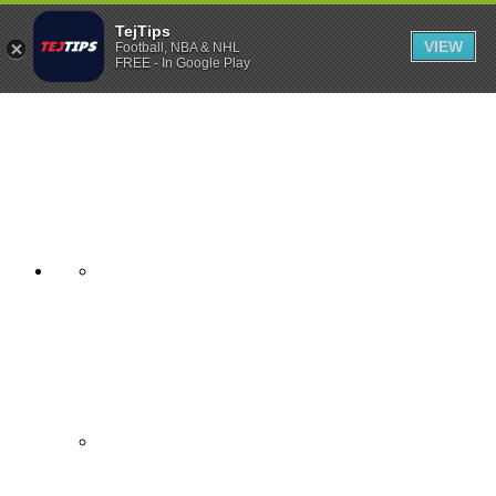
TejTips
VIEW
Football, NBA & NHL
FREE - In Google Play